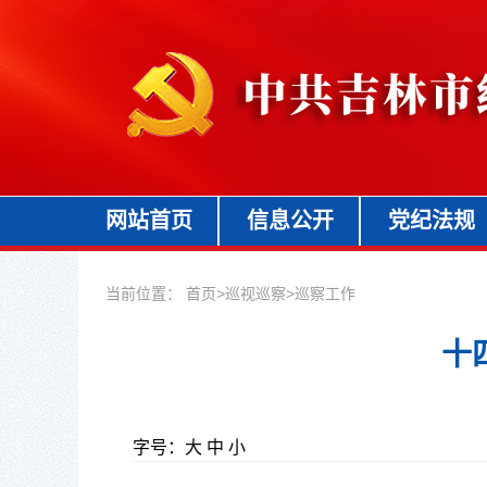
网站首页
信息公开
党纪法规
当前位置：
首页
>
巡视巡察
>
巡察工作
十
字号：
大
中
小