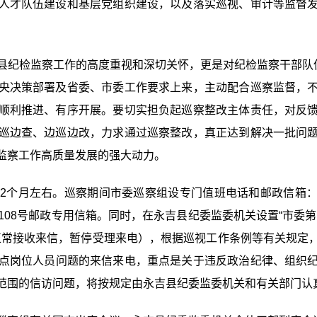
人才队伍建设和基层党组织建设，
以及
落实巡视、审计等监督
县
纪检监察工作的高度重视和深切关怀，更是对纪检监察干部队伍
央决策部署及省委、市委工作要求上来，主动配合
巡察
监督，
顺利推进、有序开展。要切实担负起巡察整改主体责任，对反
巡边查、边巡边改，力求通过巡察整改，真正达到解决一批问
监察工作高质量发展的强大动力。
2个月左右。
巡察期间市委巡察组设专门值班电话和邮政信箱：值班电
108号邮政专用信箱。同时，在永吉县纪委监委
机关
设置
“市委
期正常接收来信，暂停受理来电），根据
巡视
工作条例
等有关
规定
点
岗位
人员
问题的来信来电，重点是关于违反政治纪律、组织
范围的信访问题，将按规定
由
永吉县纪委监委机关和
有关部门认