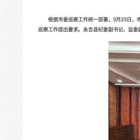
根据
市委
巡
察
工作统
一部署，
3月
23
日，
巡察工作提出要求
。永吉
县纪委副
书记
、监委