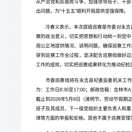
从严治党和反腐败斗争，加强领导班子、干部
出问题，为“十五五”顺利开局提供坚强保障。
冷春义
表示，
本次
提级
巡察
是市委对
永吉
察的政治意义，切实把思想和行动统一到党中
观公正地提供情况、说明问题，
确保巡察工作
穿到巡察工作全过程，坚决配合巡察组做好边
工作的成效，切实把巡察成果转化为推动纪检
市委巡察组将在
永吉县纪委监委机关
工作
为
：
工作日8:30至17:00；邮政信箱
：
吉林市A
截止
到
2026年5月9日（清明节、劳动节假
班子及其成员、下一级党组织主要负责人和重
律等方面的举报和反映。其他不属于巡
察
受理