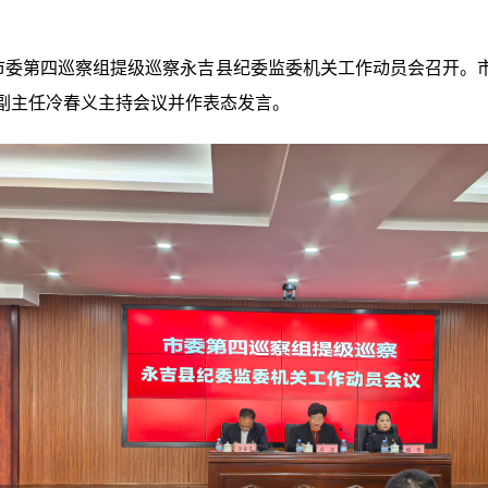
市
委第
四
巡
察
组
提级
巡
察永吉县纪委
监委
机关
工
作动员会召开。
副主任
冷春义主
持会议并
作表态发言
。