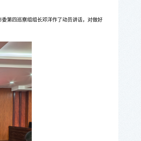
市
委第
四巡察组组长
邓洋作
了
动员讲话，对做好