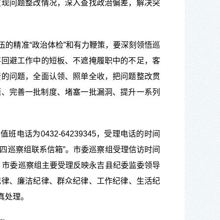
发现问题整改情况，
深入查找政治偏差
，
解决突
的精准“政治体检”和有力鞭策，要深刻领悟巡
不回避工作中的短板、不遮掩履职中的不足，客
馈的问题，全面认领、照单全收，把问题整改贯
题、完善一批制度、堵塞一批漏洞、提升一系列
话为0432-64239345，受理电话的时间
第四巡察组联系信箱”
。市委巡察组受理信访时间
，
市委巡察
组主要受理反映
永吉县纪委监
委
领导
纪律、廉洁纪律、群众纪律、工作纪律
、
生活纪
真处理
。