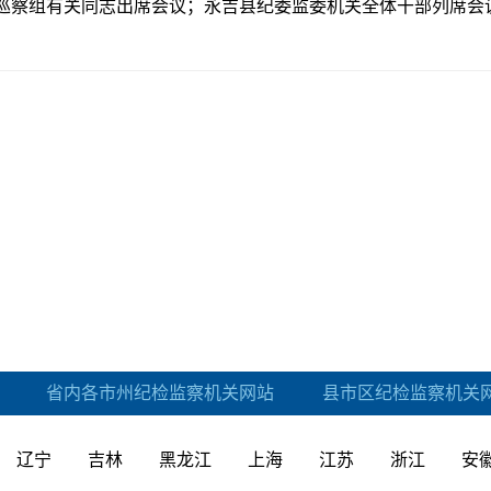
巡
察
组有关
同志
出席会议；
永吉县纪委监委机关
全体干部
列席
会
省内各市州纪检监察机关网站
县市区纪检监察机关
辽宁
吉林
黑龙江
上海
江苏
浙江
安