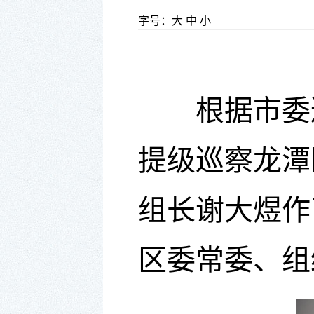
字号：
大
中
小
根据
市委
提级
巡察龙潭
组长
谢大煜
作
区委
常委、组