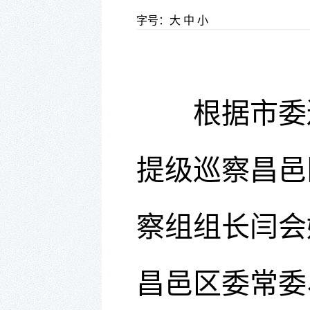
字号：
大
中
小
根据
市委
提级
巡察
昌邑
察组组长
闫会
昌邑区委常委