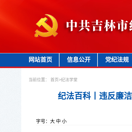
网站首页
信息公开
党纪法规
当前位置：
首页
>
纪法学堂
纪法百科丨违反廉洁
字号：
大
中
小