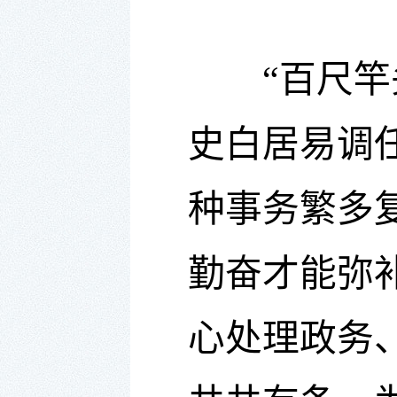
“百尺竿头
史白居易调
种事务繁多
勤奋才能弥
心处理政务