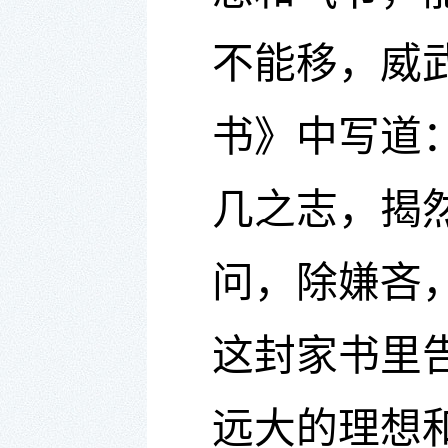
不能移，威
书》中写道
几之志，揭
问，除嫌吝
这封家书里
远大的理想