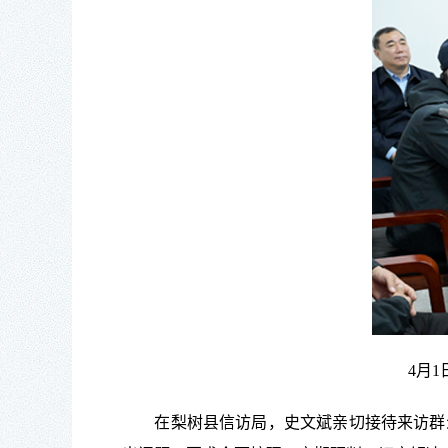
4月
在梨树县信访局，史文斌亲切接待来访群众