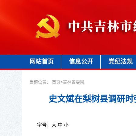
网站首页
信息公开
党纪法规
当前位置：
首页
>
吉林省要闻
史文斌在梨树县调研时
字号：
大
中
小