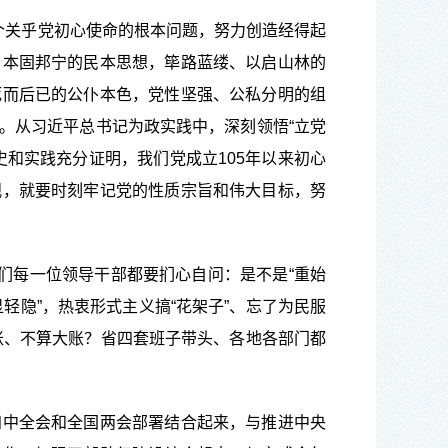
个关乎党初心使命的根本问题，努力创造经得起
、本固邦宁的民本思想，筚路蓝缕、以启山林的
死而后已的公仆本色，党性坚强、公私分明的组
。从习近平总书记为政实践中，深刻领悟“立党
和实践充分证明，我们党成立105年以来初心
观，就要时刻牢记党的性质宗旨和伟大目标，努
们每一位领导干部都要扪心自问：是不是“重始
轻隐”，热衷形式主义搞“花架子”、忘了为民服
小账、不算大账？省四套班子带头、各地各部门都
中全会和全国两会部署结合起来，与推进中央