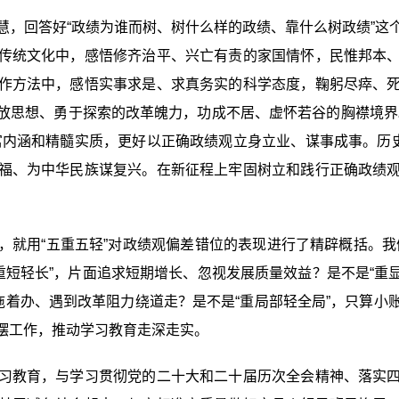
回答好“政绩为谁而树、树什么样的政绩、靠什么树政绩”这
传统文化中，感悟修齐治平、兴亡有责的家国情怀，民惟邦本
作方法中，感悟实事求是、求真务实的科学态度，鞠躬尽瘁、
放思想、勇于探索的改革魄力，功成不居、虚怀若谷的胸襟境界
富内涵和精髓实质，更好以正确政绩观立身立业、谋事成事。历史
福、为中华民族谋复兴。在新征程上牢固树立和践行正确政绩
用“五重五轻”对政绩观偏差错位的表现进行了精辟概括。我
重短轻长”，片面追求短期增长、忽视发展质量效益？是不是“重显
拖着办、遇到改革阻力绕道走？是不是“重局部轻全局”，只算
摆工作，推动学习教育走深走实。
教育，与学习贯彻党的二十大和二十届历次全会精神、落实四