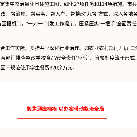
定集中整治量化具体施工图，细化27项任务和114项措施。市
改、督治理、督实事、督入户、督整改“九督”方式，深入各地各
告回报机制，“一对一”制发工作提示，压紧压实“一把手”全面
合工作实际，多措并举深化行业治理。如农业农村部门开展“三
教育部门排查整改学校食品安全责任“空转”、陪餐制度流于形
追回不规范使用学生餐费320余万元。
聚焦顽瘴痼疾 以办案带动整治全局