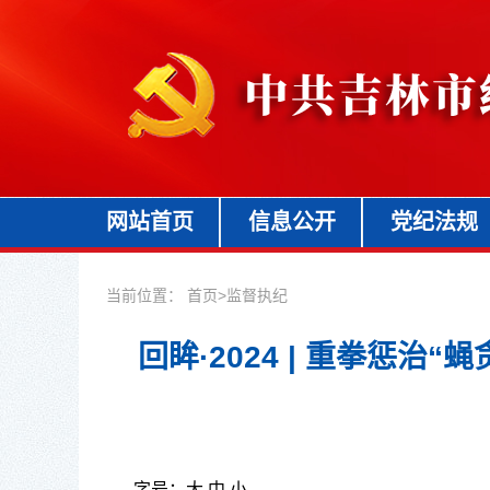
网站首页
信息公开
党纪法规
当前位置：
首页
>
监督执纪
回眸·2024 | 重拳惩
字号：
大
中
小