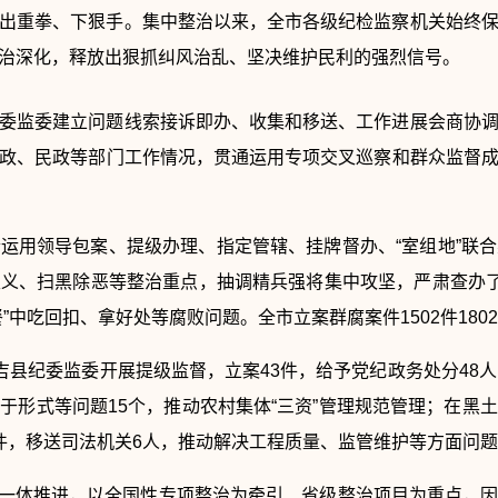
出重拳、下狠手。集中整治以来，全市各级纪检监察机关始终
治深化，释放出狠抓纠风治乱、坚决维护民利的强烈信号。
委监委建立问题线索接诉即办、收集和移送、工作进展会商协
政、民政等部门工作情况，贯通运用专项交叉巡察和群众监督
运用领导包案、提级办理、指定管辖、挂牌督办、“室组地”联
义、扫黑除恶等整治重点，抽调精兵强将集中攻坚，严肃查办了
中吃回扣、拿好处等腐败问题。全市立案群腐案件1502件1802
吉县纪委监委开展提级监督，立案43件，给予党纪政务处分48
于形式等问题15个，推动农村集体“三资”管理规范管理；在黑
件，移送司法机关6人，推动解决工程质量、监管维护等方面问题
“治”一体推进，以全国性专项整治为牵引、省级整治项目为重点