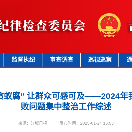
监督执纪
审查调查
巡视巡察
治“蝇贪蚁腐” 让群众可感可及——202
败问题集中整治工作综述
来源：江城日报 发布时间：2025-01-24 15:53